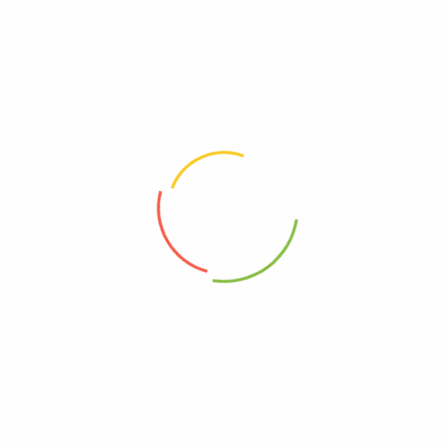
Panier de support d’armature sans pied hauteur 180 mm
Panier de support d’armature sans pied hauteur 200 mm
Magasin:
R Protti SA
Magasin:
R Protti SA
8.00
CHF
8.00
CHF
HT
HT
Ajouter au panier
Ajouter au panier