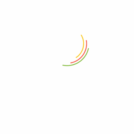
Conseils d’experts :
Profitez de nos
conseils sur la meilleure façon de
présenter vos matériaux, optimiser vos
descriptions de produits, et utiliser les
outils de marketing digital pour maximiser
votre portée.