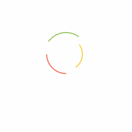
Magasin:
R Protti SA
Magasin:
R Protti SA
5.00
CHF
HT
15.00
CHF
HT
Ajouter au panier
Ajouter au panier
Recevez les dernières
mises à jour et les offres
spéciales