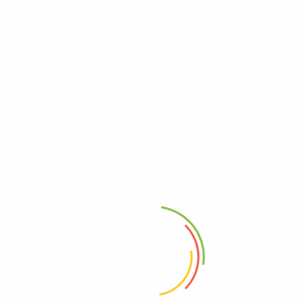
Code Postal
*
Téléphone de l'entreprise
*
Mot de passe
*
Confirmez le mot de passe
*
*
Accepter
Conditions Générales