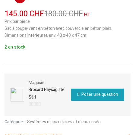
145.00
CHF
180.00
CHF
HT
Prix par pièce
Sac à coupe-vent en béton avec couvercle en béton plain.
Dimensions intérieures env. 40 x 40 x 47 cm
2 en stock
Magasin
Brocard Paysagiste
Poser une question
Sàrl
0
sur
Catégorie :
Systèmes d'eaux claires et d'eaux usée
5