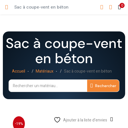
0
Sac à coupe-vent en béton
CONNEXION
REGISTRE
Sign in with Google
Sac à coupe-vent
Entrez votre nom d'utilisateur et votre mot de passe pour vous
connecter.
en béton
Accueil
Matériaux
Sac à coupe-vent en béton
Souvenez-vous de moi
Rechercher
Connexion
Mot de passe perdu ?
Ajouter à la liste d’envies
-19%