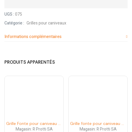
0
sur
UGS :
075
5
Catégorie :
Grilles pour caniveaux
Informations complémentaires
PRODUITS APPARENTÉS
Grille Fonte pour caniveau Watersys LN150 C250
Grille fonte pour caniveau NW200
Magasin:
R Protti SA
Magasin:
R Protti SA