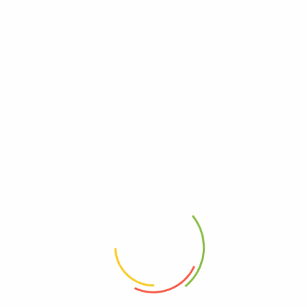
Magasin:
R Protti SA
Magasin:
R Protti SA
50.00
CHF
50.00
CHF
HT
HT
Ajouter au panier
Ajouter au panier
-9%
-40%
Console isolante Isolan S8 Typ V8 18/75
Console isolante MM40-CO-R-VA-c35 h = 280 mm
Magasin:
R Protti SA
Magasin:
R Protti SA
50.00
CHF
30.00
CHF
55.00
CHF
50.00
CHF
HT
HT
Ajouter au panier
Ajouter au panier