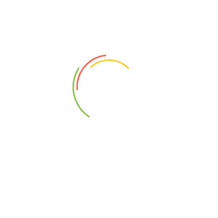
180.00
CHF
42.00
CHF
HT
HT
Ajouter au panier
Ajouter au panier
Recevez les dernières
mises à jour et les offres
spéciales