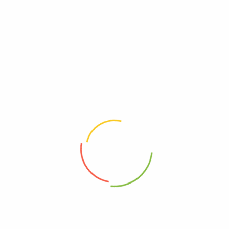
Magasin:
R Protti SA
Magasin:
R Protti SA
5.00
CHF
10.00
CHF
7.00
CHF
HT
HT
Ajouter au panier
Ajouter au panier
Armature d’ancrage B500B
Armature anti-poinçonnement type AncoPLUS DA2-0185
Magasin:
R Protti SA
Magasin:
R Protti SA
1.00
CHF
4.00
CHF
HT
HT
Ajouter au panier
Ajouter au panier