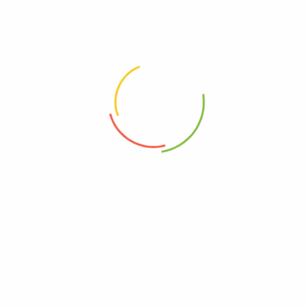
Compte
Mon compte
Mes commandes
Détails du compte
Liste d'envies
Menu
Matériaux
Le concept
Compte
Contact